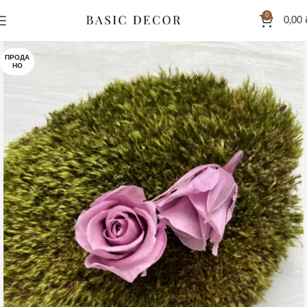
0
0,00
ПРОДА
НО