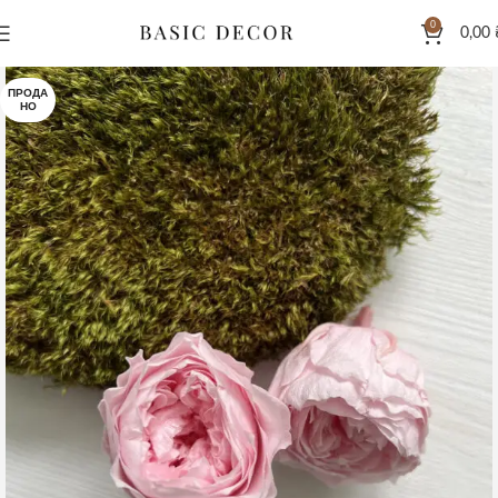
0
0,00
ПРОДА
НО