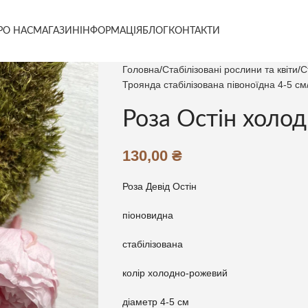
РО НАС
МАГАЗИН
ІНФОРМАЦІЯ
БЛОГ
КОНТАКТИ
Головна
Стабілізовані рослини та квіти
С
Троянда стабілізована півоноїдна 4-5 см
Роза Остін холо
130,00
₴
Роза Девід Остін
піоновидна
стабілізована
колір холодно-рожевий
діаметр 4-5 см