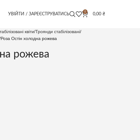
0
УВІЙТИ / ЗАРЕЄСТРУВАТИСЬ
0,00
₴
табілізовані квіти
Троянди стабілізовані
Роза Остін холодна рожева
дна рожева