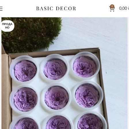
0
0,00
ПРОДА
НО