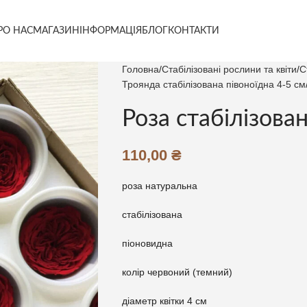
РО НАС
МАГАЗИН
ІНФОРМАЦІЯ
БЛОГ
КОНТАКТИ
Головна
Стабілізовані рослини та квіти
С
Троянда стабілізована півоноїдна 4-5 см
Роза стабілізова
110,00
₴
роза натуральна
стабілізована
піоновидна
колір червоний (темний)
діаметр квітки 4 см