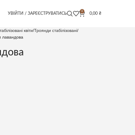
0
УВІЙТИ / ЗАРЕЄСТРУВАТИСЬ
0,00
₴
табілізовані квіти
Троянди стабілізовані
м лавандова
ндова