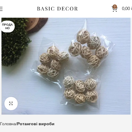
0
0,00
ПРОДА
НО
Клацніть, щоб збільшити
Головна
Ротангові вироби