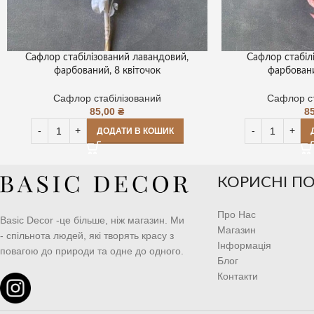
Сафлор стабілізований лавандовий,
Сафлор стабіл
фарбований, 8 квіточок
фарбовани
Сафлор стабілізований
Сафлор ст
85,00
₴
8
ДОДАТИ В КОШИК
КОРИСНІ П
Про Нас
Basic Decor -це більше, ніж магазин. Ми
Магазин
- спільнота людей, які творять красу з
Інформація
повагою до природи та одне до одного.
Блог
Контакти