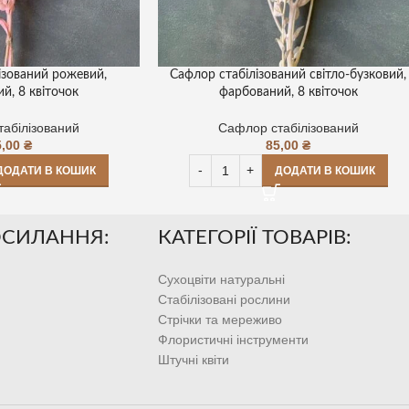
ізований рожевий,
Сафлор стабілізований світло-бузковий,
й, 8 квіточок
фарбований, 8 квіточок
абілізований
Сафлор стабілізований
5,00
₴
85,00
₴
ДОДАТИ В КОШИК
ДОДАТИ В КОШИК
ОСИЛАННЯ:
КАТЕГОРІЇ ТОВАРІВ:
Сухоцвіти натуральні
Стабілізовані рослини
Стрічки та мереживо
Флористичні інструменти
Штучні квіти