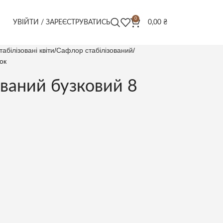
0
УВІЙТИ / ЗАРЕЄСТРУВАТИСЬ
0,00
₴
табілізовані квіти
Сафлор стабілізований
ок
ований бузковий 8