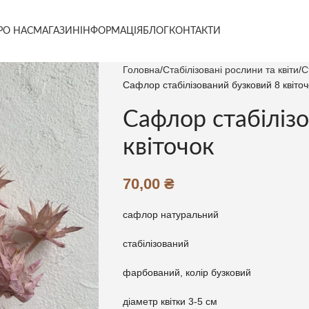
РО НАС
МАГАЗИН
ІНФОРМАЦІЯ
БЛОГ
КОНТАКТИ
Головна
Стабілізовані рослини та квіти
С
Сафлор стабілізований бузковий 8 квіточ
Сафлор стабіліз
квіточок
70,00
₴
сафлор натуральний
стабілізований
фарбований, колір бузковий
діаметр квітки 3-5 см