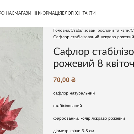
РО НАС
МАГАЗИН
ІНФОРМАЦІЯ
БЛОГ
КОНТАКТИ
Головна
Стабілізовані рослини та квіти
С
Сафлор стабілізований яскраво рожевий 
Сафлор стабіліз
рожевий 8 квіто
70,00
₴
сафлор натуральний
стабілізований
фарбований, колір яскраво рожевий
діаметр квітки 3-5 см