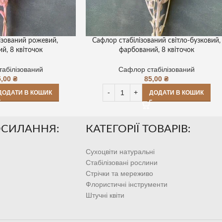
ізований рожевий,
Сафлор стабілізований світло-бузковий,
й, 8 квіточок
фарбований, 8 квіточок
абілізований
Сафлор стабілізований
5,00
₴
85,00
₴
ДОДАТИ В КОШИК
ДОДАТИ В КОШИК
ОСИЛАННЯ:
КАТЕГОРІЇ ТОВАРІВ:
Сухоцвіти натуральні
Стабілізовані рослини
Стрічки та мереживо
Флористичні інструменти
Штучні квіти