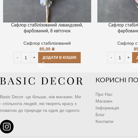
Сафлор стабілізований лавандовий,
Сафлор стабіл
фарбований, 8 квіточок
фарбовани
Сафлор стабілізований
Сафлор ст
85,00
₴
8
ДОДАТИ В КОШИК
КОРИСНІ П
Про Нас
Basic Decor -це більше, ніж магазин. Ми
Магазин
- спільнота людей, які творять красу з
Інформація
повагою до природи та одне до одного.
Блог
Контакти