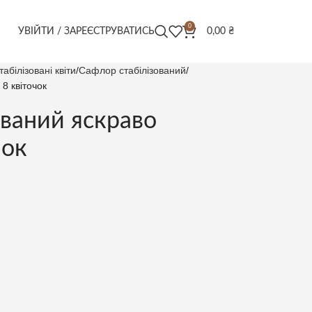
0
УВІЙТИ / ЗАРЕЄСТРУВАТИСЬ
0,00
₴
табілізовані квіти
Сафлор стабілізований
8 квіточок
ований яскраво
чок