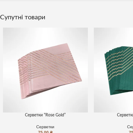
Супутні товари
Серветки “Rose Gold”
Серветк
Серветки
Се
75,00
₴
7