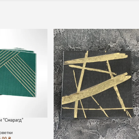
и “Смарагд”
рветки
5,00
₴