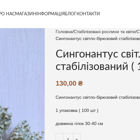
РО НАС
МАГАЗИН
ІНФОРМАЦІЯ
БЛОГ
КОНТАКТИ
Головна
Стабілізовані рослини та квіти
С
Сингонантус світло-бірюзовий стабілізов
Сингонантус сві
стабілізований ( 
130,00
₴
Сингонантус світло-бірюзовий стабілізо
1 упаковка ( 100 шт )
довжина гілок 30-40 см