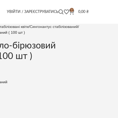
0
УВІЙТИ / ЗАРЕЄСТРУВАТИСЬ
0,00
₴
табілізовані квіти
Сингонантус стабілізований
аний ( 100 шт )
тло-бірюзовий
100 шт )
ваний