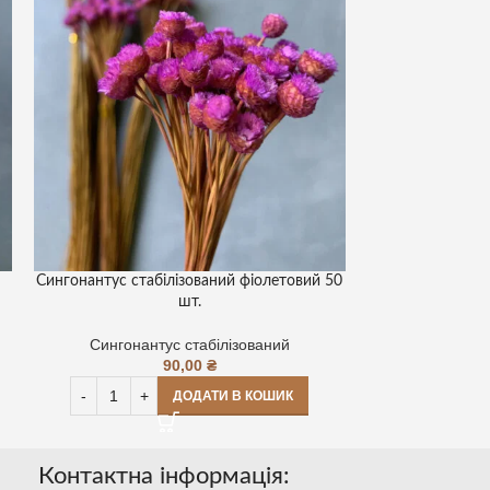
Сингонантус стабілізований фіолетовий 50
Сингонантус ст
шт.
Сингонантус стабілізований
Сингонан
90,00
₴
ДОДАТИ В КОШИК
Контактна інформація: