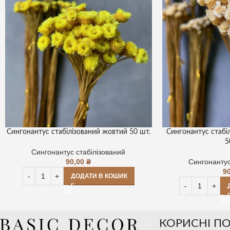
Сингонантус стабілізований жовтий 50 шт.
Сингонантус стабі
5
Сингонантус стабілізований
90,00
₴
Сингонантус
9
ДОДАТИ В КОШИК
КОРИСНІ П