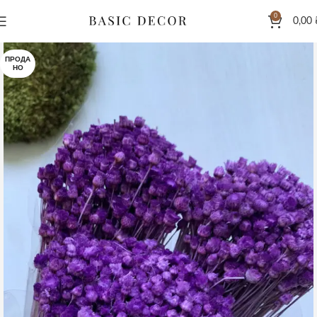
0
0,00
ПРОДА
НО