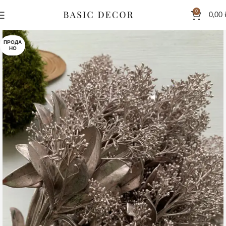
0
0,00
ПРОДА
НО