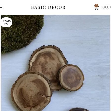
0
0,00
ПРОДА
НО