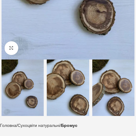
Клацніть, щоб збільшити
Головна
Сухоцвіти натуральні
Бромус