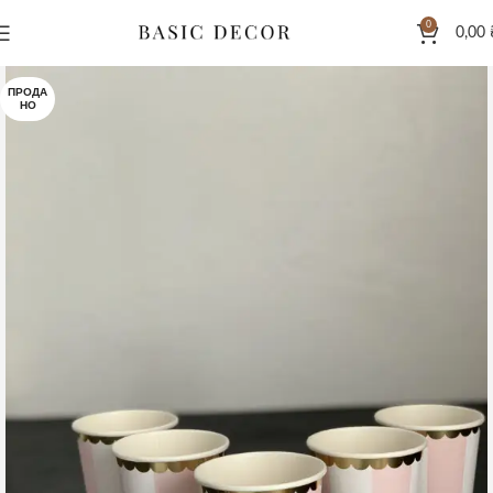
0
0,00
ПРОДА
НО