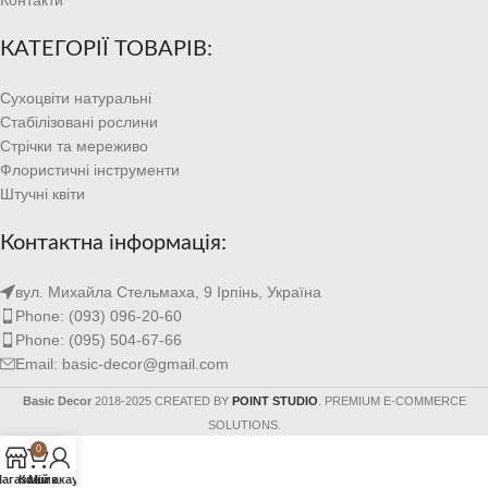
КАТЕГОРІЇ ТОВАРІВ:
Сухоцвіти натуральні
Стабілізовані рослини
Стрічки та мереживо
Флористичні інструменти
Штучні квіти
Контактна інформація:
вул. Михайла Стельмаха, 9 Ірпінь, Україна
Phone: (093) 096-20-60
Phone: (095) 504-67-66
Email: basic-decor@gmail.com
Basic Decor
2018-2025 CREATED BY
POINT STUDIO
. PREMIUM E-COMMERCE
SOLUTIONS.
0
агазин
Кошик
Мій акаунт