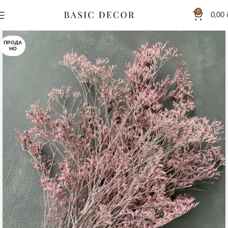
0
0,00
ПРОДА
НО