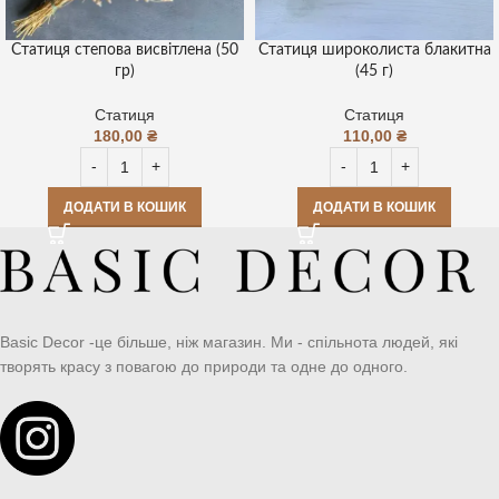
Статиця степова висвітлена (50
Статиця широколиста блакитна
гр)
(45 г)
Статиця
Статиця
180,00
₴
110,00
₴
ДОДАТИ В КОШИК
ДОДАТИ В КОШИК
Basic Decor -це більше, ніж магазин. Ми - спільнота людей, які
творять красу з повагою до природи та одне до одного.