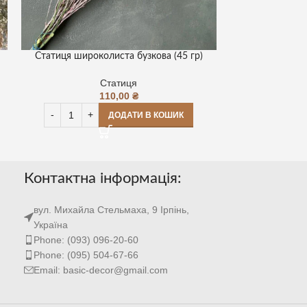
Статиця широколиста бузкова (45 гр)
Статиця широк
Статиця
110,00
₴
ДОДАТИ В КОШИК
Контактна інформація:
вул. Михайла Стельмаха, 9 Ірпінь,
Україна
Phone: (093) 096-20-60
Phone: (095) 504-67-66
Email: basic-decor@gmail.com