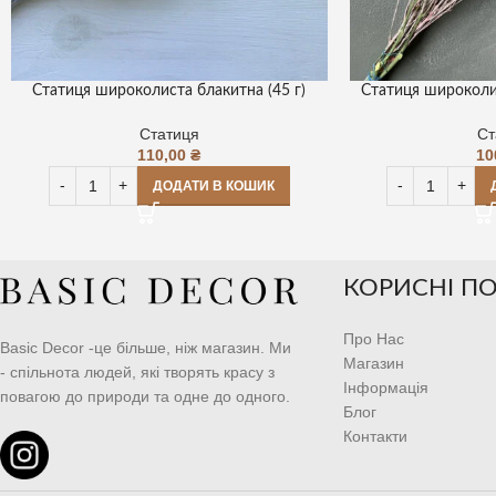
Статиця широколиста блакитна (45 г)
Статиця широколис
Статиця
Ст
110,00
₴
10
ДОДАТИ В КОШИК
КОРИСНІ П
Про Нас
Basic Decor -це більше, ніж магазин. Ми
Магазин
- спільнота людей, які творять красу з
Інформація
повагою до природи та одне до одного.
Блог
Контакти