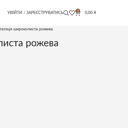
0
УВІЙТИ / ЗАРЕЄСТРУВАТИСЬ
0,00
₴
татиця широколиста рожева
листа рожева