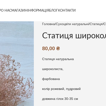
РО НАС
МАГАЗИН
ІНФОРМАЦІЯ
БЛОГ
КОНТАКТИ
Головна
Сухоцвіти натуральні
Статиця
С
Статиця широко
80,00
₴
Статиця натуральна
широколиста,
фарбована
колір рожевий, пудровий
довжина гілок 30-35 см