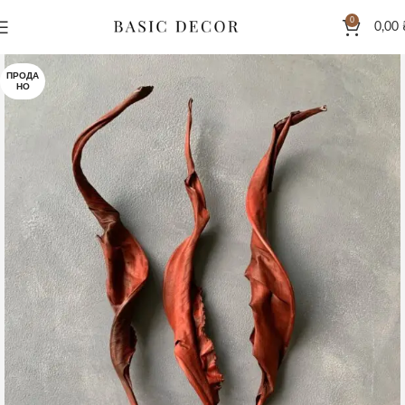
0
0,00
ПРОДА
НО