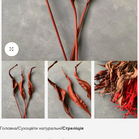
Клацніть, щоб збільшити
Головна
Сухоцвіти натуральні
Стреліція