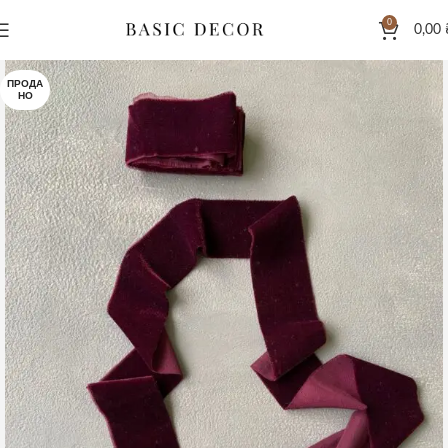
0
0,00
ПРОДА
НО