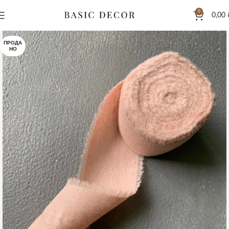
0
0,00
ПРОДА
НО