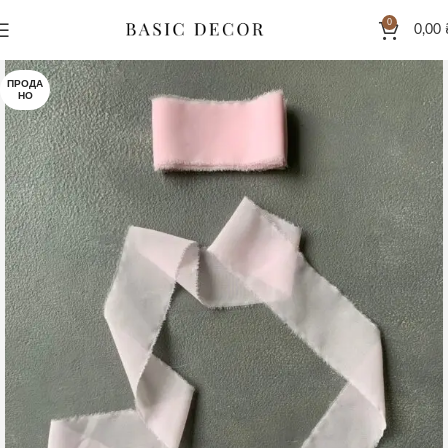
0
0,00
ПРОДА
НО