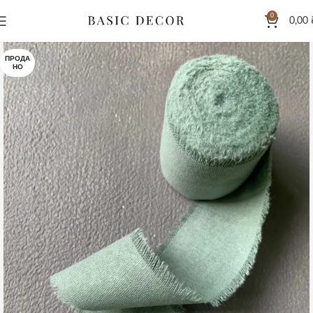
0
0,00
ПРОДА
НО