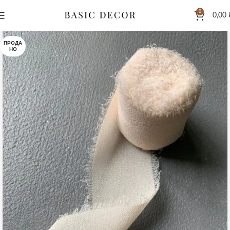
0
0,00
ПРОДА
НО