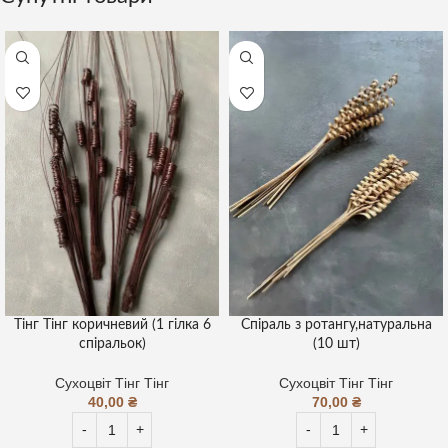
Тінг Тінг коричневий (1 гілка 6
Спіраль з ротангу,натуральна
спіральок)
(10 шт)
Сухоцвіт Тінг Тінг
Сухоцвіт Тінг Тінг
40,00
₴
70,00
₴