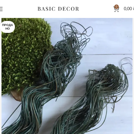
0
0,00
ПРОДА
НО