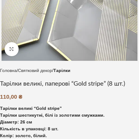
Клацніть, щоб збільшити
Головна
Святковий декор
Тарілки
Тарілки великі, паперові “Gold stripe” (8 шт.)
110,00
₴
Тарілки великі “Gold stripe”
Тарілки шестикутні, білі із золотими смужками.
Діаметр: 26 см
Кількість в упаковці: 8 шт.
Колір: золото, білий.