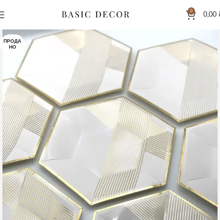
0
0,00
ПРОДА
НО