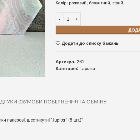
Колір: рожевий, блакитний, сірий.
ДОД
Додати до списку бажань
Артикул:
261
Категорія:
Тарілки
ІДГУКИ (0)
УМОВИ ПОВЕРНЕННЯ ТА ОБМІНУ
и паперові, шестикутні “Jupiter” (8 шт.)”