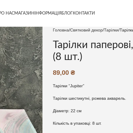
РО НАС
МАГАЗИН
ІНФОРМАЦІЯ
БЛОГ
КОНТАКТИ
Головна
Святковий декор
Тарілки
Тарілки
Тарілки паперові,
(8 шт.)
89,00
₴
Тарілки “Jupiter”
Тарілки шестикутні, рожева акварель.
Діаметр: 22 см
Кількість в упаковці: 8 шт.