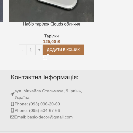
Набір тарілок Clouds обличчя
Тарілки пап
Тарілки
125,00
₴
ДОДАТИ В КОШИК
Контактна інформація:
вул. Михайла Стельмаха, 9 Ірпінь,
Україна
Phone: (093) 096-20-60
Phone: (095) 504-67-66
Email: basic-decor@gmail.com