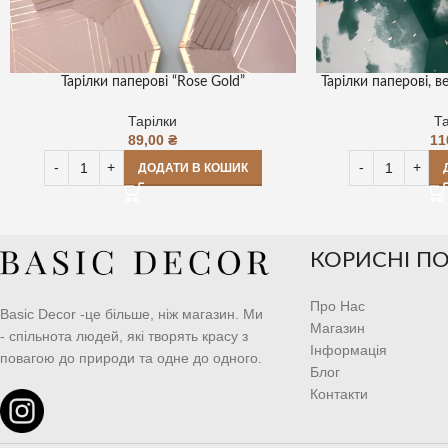
Тарілки паперові “Rose Gold”
Тарілки паперові, в
Тарілки
Та
89,00
₴
11
ДОДАТИ В КОШИК
КОРИСНІ П
Про Нас
Basic Decor -це більше, ніж магазин. Ми
Магазин
- спільнота людей, які творять красу з
Інформація
повагою до природи та одне до одного.
Блог
Контакти