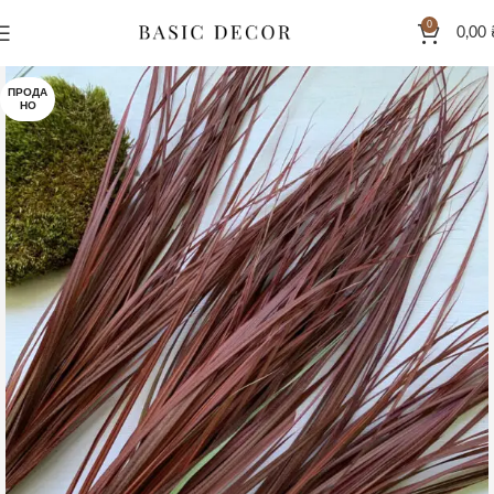
0
0,00
ПРОДА
НО