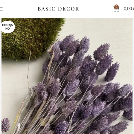
0
0,00
ПРОДА
НО