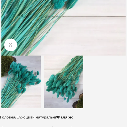
Клацніть, щоб збільшити
Головна
Сухоцвіти натуральні
Фаляріс