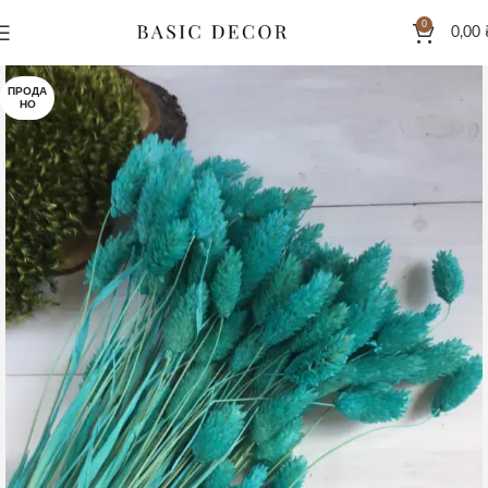
0
0,00
ПРОДА
НО