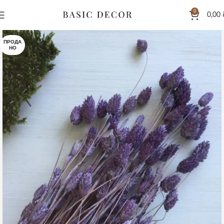
0
0,00
ПРОДА
НО