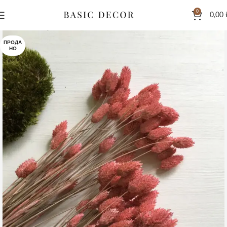
0
0,00
ПРОДА
НО