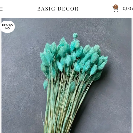
0
0,00
ПРОДА
НО