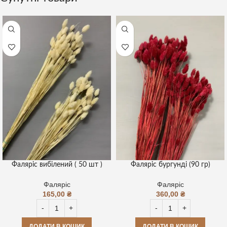
Фаляріс вибілений ( 50 шт )
Фаляріс бургунді (90 гр)
Фаляріс
Фаляріс
165,00
₴
360,00
₴
ДОДАТИ В КОШИК
ДОДАТИ В КОШИК