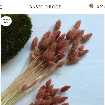
0
0,00
ПРОДА
НО