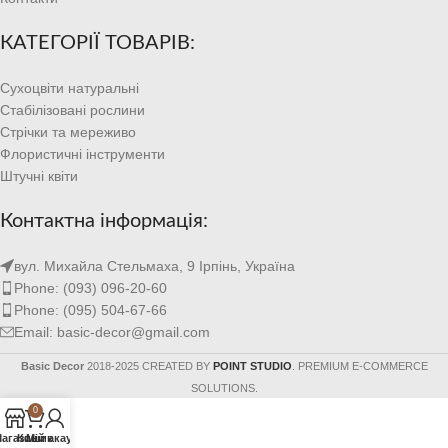
КАТЕГОРІЇ ТОВАРІВ:
Сухоцвіти натуральні
Стабілізовані рослини
Стрічки та мереживо
Флористичні інструменти
Штучні квіти
Контактна інформація:
вул. Михайла Стельмаха, 9 Ірпінь, Україна
Phone: (093) 096-20-60
Phone: (095) 504-67-66
Email: basic-decor@gmail.com
Basic Decor
2018-2025 CREATED BY
POINT STUDIO
. PREMIUM E-COMMERCE
SOLUTIONS.
0
агазин
Кошик
Мій акаунт