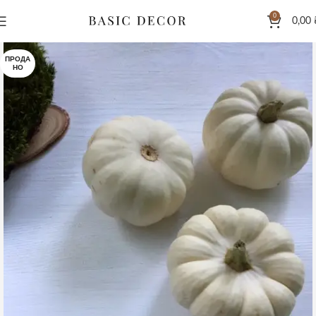
0
0,00
ПРОДА
НО