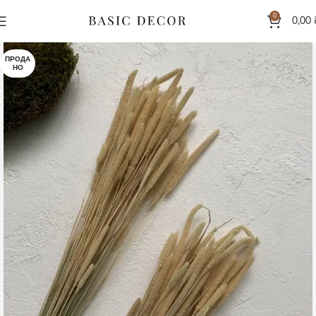
0
0,00
ПРОДА
НО