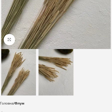
Клацніть, щоб збільшити
Головна
Флум