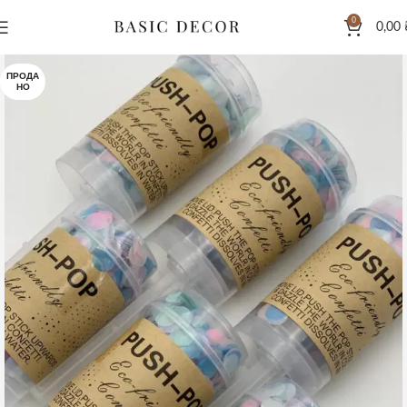
0
0,00
ПРОДА
НО