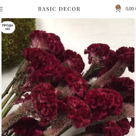
0
0,00
ПРОДА
НО