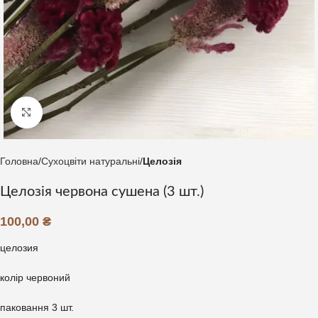
Клацніть, щоб збільшити
Головна
Сухоцвіти натуральні
Целозія
Целозія червона сушена (3 шт.)
100,00
₴
целозия
колір червоний
паковання 3 шт.