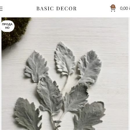
0
0,00
ПРОДА
НО