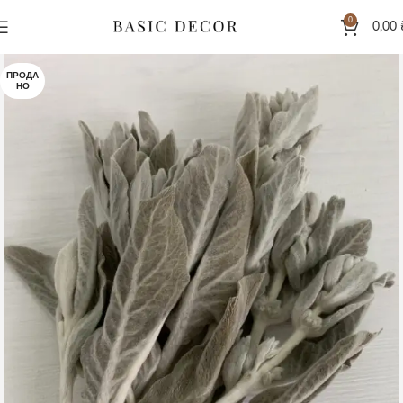
0
0,00
ПРОДА
НО