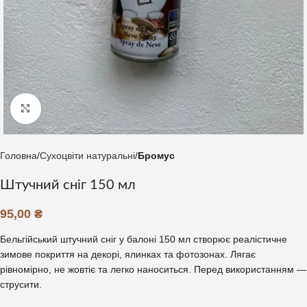
Клацніть, щоб збільшити
Головна
Сухоцвіти натуральні
Бромус
Штучний сніг 150 мл
95,00
₴
Бельгійський штучний сніг у балоні 150 мл створює реалістичне
зимове покриття на декорі, ялинках та фотозонах. Лягає
рівномірно, не жовтіє та легко наноситься. Перед використанням —
струсити.