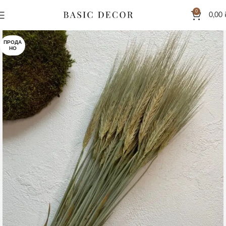
0
0,00
ПРОДА
НО