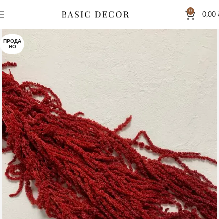
0
0,00
ПРОДА
НО