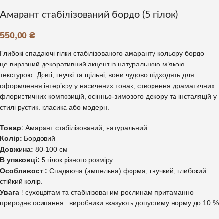
Амарант стабілізований бордо (5 гілок)
550,00
₴
Глибокі спадаючі гілки стабілізованого амаранту кольору бордо —
це виразний декоративний акцент із натуральною м’якою
текстурою. Довгі, гнучкі та щільні, вони чудово підходять для
оформлення інтер’єру у насичених тонах, створення драматичних
флористичних композицій, осінньо-зимового декору та інсталяцій у
стилі рустик, класика або модерн.
Товар:
Амарант стабілізований, натуральний
Колір:
Бордовий
Довжина:
80-100 см
В упаковці:
5 гілок різного розміру
Особливості:
Спадаюча (ампельна) форма, гнучкий, глибокий
стійкий колір.
Увага !
сухоцвітам та стабілізованим рослинам притаманно
природнє осипання . виробники вказують допустиму норму до 10 %