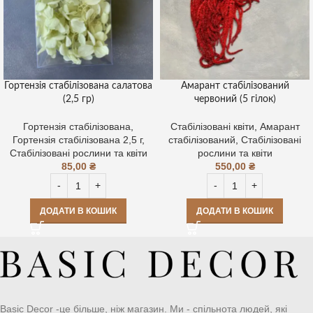
Гортензія стабілізована салатова
Амарант стабілізований
(2,5 гр)
червоний (5 гілок)
Гортензія стабілізована
,
Стабілізовані квіти
,
Амарант
Гортензія стабілізована 2,5 г
,
стабілізований
,
Стабілізовані
Стабілізовані рослини та квіти
рослини та квіти
85,00
₴
550,00
₴
ДОДАТИ В КОШИК
ДОДАТИ В КОШИК
Basic Decor -це більше, ніж магазин. Ми - спільнота людей, які