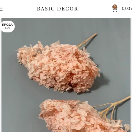
0
0,00
ПРОДА
НО