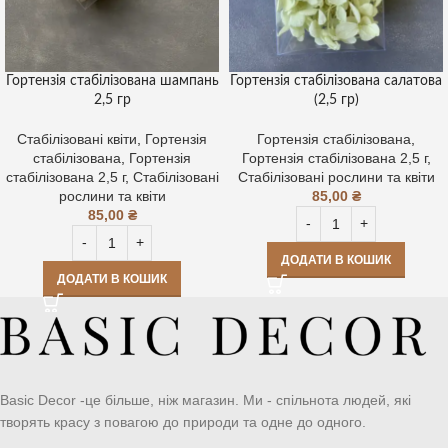
Гортензія стабілізована шампань
Гортензія стабілізована салатова
2,5 гр
(2,5 гр)
Стабілізовані квіти
,
Гортензія
Гортензія стабілізована
,
стабілізована
,
Гортензія
Гортензія стабілізована 2,5 г
,
стабілізована 2,5 г
,
Стабілізовані
Стабілізовані рослини та квіти
рослини та квіти
85,00
₴
85,00
₴
ДОДАТИ В КОШИК
ДОДАТИ В КОШИК
Basic Decor -це більше, ніж магазин. Ми - спільнота людей, які
творять красу з повагою до природи та одне до одного.