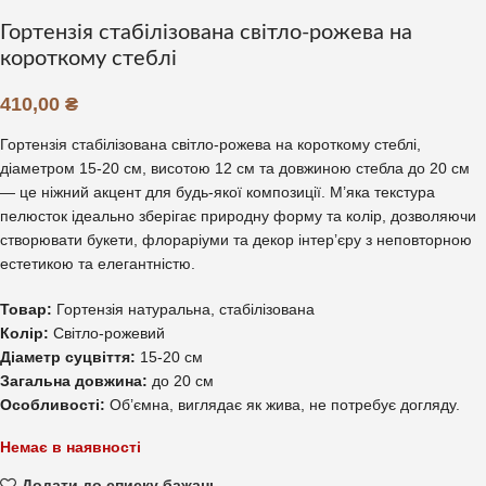
Гортензія стабілізована світло-рожева на
короткому стеблі
410,00
₴
Гортензія стабілізована світло-рожева на короткому стеблі,
діаметром 15-20 см, висотою 12 см та довжиною стебла до 20 см
— це ніжний акцент для будь-якої композиції. М’яка текстура
пелюсток ідеально зберігає природну форму та колір, дозволяючи
створювати букети, флораріуми та декор інтер’єру з неповторною
естетикою та елегантністю.
Товар:
Гортензія натуральна, стабілізована
Колір:
Світло-рожевий
Діаметр суцвіття:
15-20 см
Загальна довжина:
до 20 см
Особливості:
Об’ємна, виглядає як жива, не потребує догляду.
Немає в наявності
Додати до списку бажань