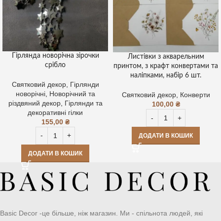
Гірлянда новорічна зірочки
Листівки з акварельним
срібло
принтом, з крафт конвертами та
наліпками, набір 6 шт.
Святковий декор
,
Гірлянди
новорічні
,
Новорічний та
Святковий декор
,
Конверти
різдвяний декор
,
Гірлянди та
100,00
₴
декоративні гілки
155,00
₴
ДОДАТИ В КОШИК
ДОДАТИ В КОШИК
Basic Decor -це більше, ніж магазин. Ми - спільнота людей, які