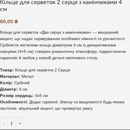
Кільце для серветок 2 серця з камінчиками 4
см
60,00
₴
Кільце для серветок «Два серця з камінчиками» — вишуканий
акцент, що надає сервіруванню особливої ніжності та урочистості.
Сріблясте металеве кільце діаметром 4 см із декоративними
серцями (4×5 см) створює романтичну атмосферу, підкреслюючи
гармонію й любов у кожній деталі святкового столу.
Товар:
Кільце для серветок 2 Серця
Матеріал:
Метал
Колір:
Срібний
Діаметр:
4 см
Розмір сердець:
4х5 см
Особливості:
Додає гармонії, блиску та вишуканості будь-якому
застіллю, візуальний акцент, що привертає увагу.