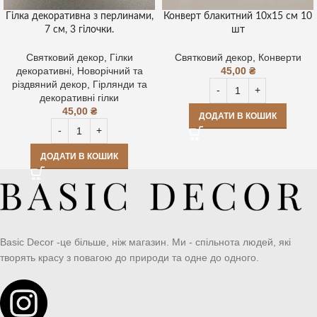
Гілка декоративна з перлинами,
Конверт блакитний 10х15 см 10
7 см, 3 гілочки.
шт
Святковий декор
,
Гілки
Святковий декор
,
Конверти
декоративні
,
Новорічний та
45,00
₴
різдвяний декор
,
Гірлянди та
декоративні гілки
45,00
₴
ДОДАТИ В КОШИК
ДОДАТИ В КОШИК
Basic Decor -це більше, ніж магазин. Ми - спільнота людей, які
творять красу з повагою до природи та одне до одного.