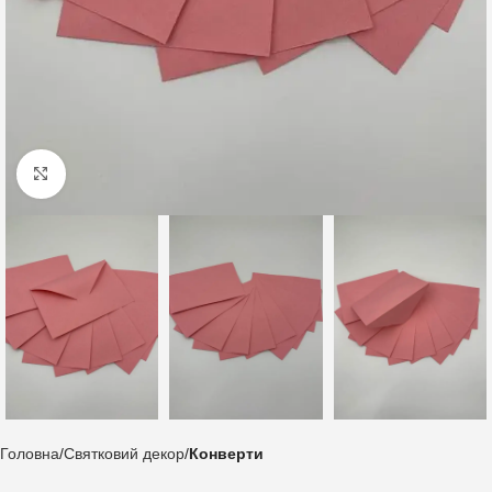
Клацніть, щоб збільшити
Головна
Святковий декор
Конверти