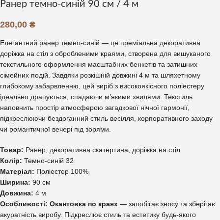
Ранер темно-синій 90 см / 4 м
280,00
₴
Елегантний ранер темно-синій — це преміальна декоративна
доріжка на стіл з обробленими краями, створена для вишуканого
текстильного оформлення масштабних бенкетів та затишних
сімейних подій. Завдяки розкішній довжині 4 м та шляхетному
глибокому забарвленню, цей виріб з високоякісного поліестеру
ідеально драпується, спадаючи м’якими хвилями. Текстиль
наповнить простір атмосферою загадкової нічної гармонії,
підкреслюючи бездоганний стиль весілля, корпоративного заходу
чи романтичної вечері під зорями.
Товар:
Ранер, декоративна скатертина, доріжка на стіл
Колір:
Темно-синій 32
Матеріал:
Поліестер 100%
Ширина:
90 см
Довжина:
4 м
Особливості:
Окантовка по краях
— запобігає зносу та зберігає
акуратність виробу. Підкреслює стиль та естетику будь-якого