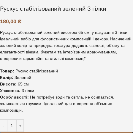
Рускус стабілізований зелений 3 гілки
180,00
₴
Рускус стабілізований зелений висотою 65 см, у пакуванні 3 гілки —
ідеальний вибір для флористичних композицій і декору. Насичений
зелений колір та природна текстура додають свіжості, об’єму та
елегантності вінкам, букетам та інтер’єрним аранжуванням,
створюючи гармонійні та стильні композиції.
Товар:
Рускус стабілізований
Колір:
Зелений
Висота:
65 см
Упаковка:
3 гілки
Особливості:
Не потребує води та світла, не осипається,
залишається гнучким. Ідеальний для створення об’ємних
композицій.