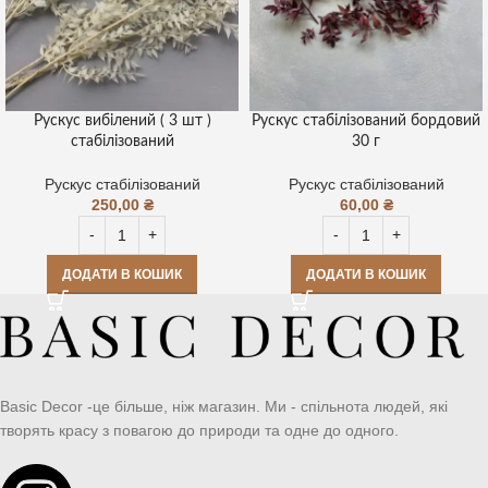
Рускус вибілений ( 3 шт )
Рускус стабілізований бордовий
стабілізований
30 г
Рускус стабілізований
Рускус стабілізований
250,00
₴
60,00
₴
ДОДАТИ В КОШИК
ДОДАТИ В КОШИК
Basic Decor -це більше, ніж магазин. Ми - спільнота людей, які
творять красу з повагою до природи та одне до одного.