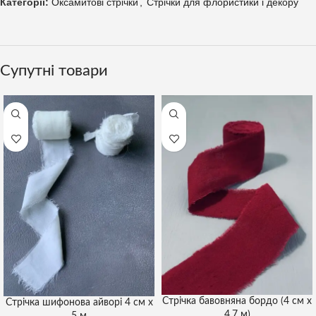
Категорії:
Оксамитові стрічки
,
Стрічки для флористики і декору
Супутні товари
Стрічка бавовняна бордо (4 см х
Стрічка шифонова айворі 4 см х
4,7 м)
5 м