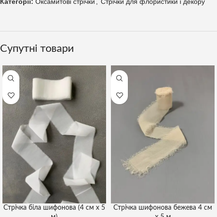
Категорії:
Оксамитові стрічки
,
Стрічки для флористики і декору
Супутні товари
Стрічка біла шифонова (4 см х 5
Стрічка шифонова бежева 4 см
м)
х 5 м